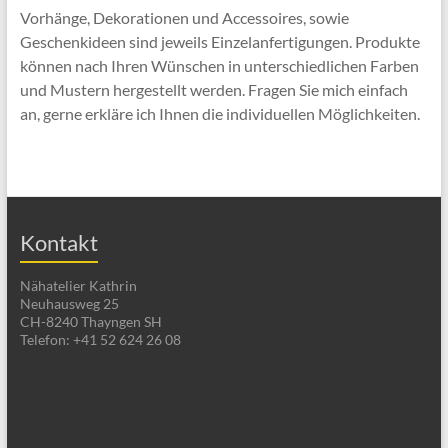
Vorhänge, Dekorationen und Accessoires, sowie
Geschenkideen sind jeweils Einzelanfertigungen. Produkte
können nach Ihren Wünschen in unterschiedlichen Farben
und Mustern hergestellt werden. Fragen Sie mich einfach
an, gerne erkläre ich Ihnen die individuellen Möglichkeiten.
Kontakt
Nähatelier Kathrin
Neuhausweg 25
CH-8240 Thayngen SH
Telefon: +41 52 624 26 08