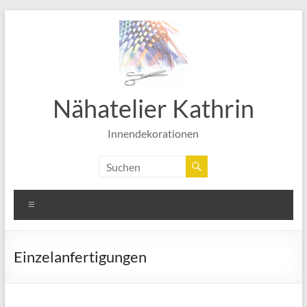
Zum
Inhalt
springen
Nähatelier Kathrin
Innendekorationen
Menü
Einzelanfertigungen